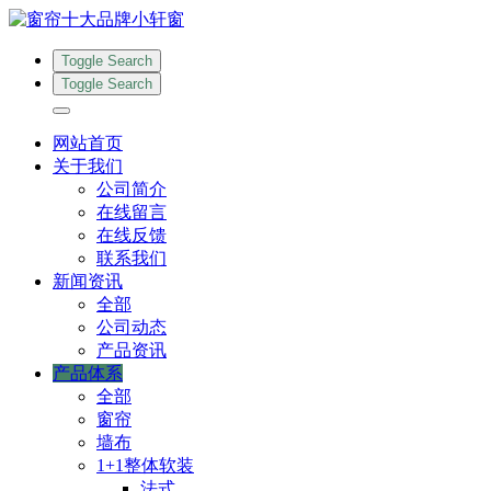
Toggle Search
Toggle Search
网站首页
关于我们
公司简介
在线留言
在线反馈
联系我们
新闻资讯
全部
公司动态
产品资讯
产品体系
全部
窗帘
墙布
1+1整体软装
法式