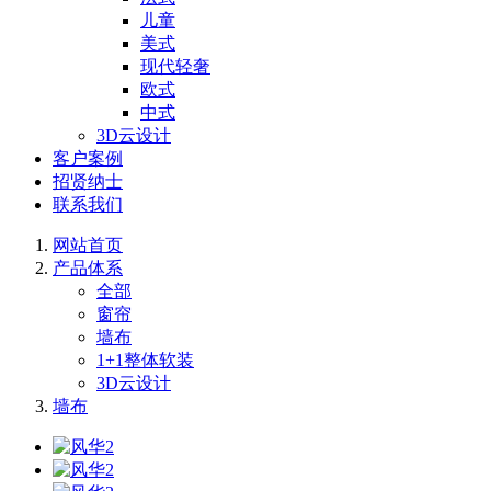
儿童
美式
现代轻奢
欧式
中式
3D云设计
客户案例
招贤纳士
联系我们
网站首页
产品体系
全部
窗帘
墙布
1+1整体软装
3D云设计
墙布