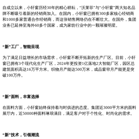
自成立以来，小轩窗历经
30年的精心耕耘，“沃莱菲”与“小轩窗”两大知名品
牌不断吸引着新的经销商加入
。
在国内，小轩窗已拥有
300多家核心经销商
和1000多家普通合作经销商，而这张销售网络仍在不断壮大。
在国外
，
集团
业务已
延伸至海外
60多个国家，成为家纺行业中的一颗璀璨明星。
“
新
”
工厂，智能呈现
为了满足日益增长的市场需求，小轩窗不断开拓新的生产厂区。目前，小轩
窗已拥有
3
个现代化生产厂区
，
2024年更投资1亿落地2
大智能厂区，园区总
建筑面积高达
16万平方米。织物月产能达
5
00万米，成品窗帘月产能更是突
破100万件。
“
新
”
面料，丰富选择
在面料方面，小轩窗始终保持着与时俱进的态度。
集团
近
3000平方米的面料
展厅内，近50000种面料琳琅满目，满足客户对于个性化、时尚化的需求。
“
新
”
技术
，
引领潮流