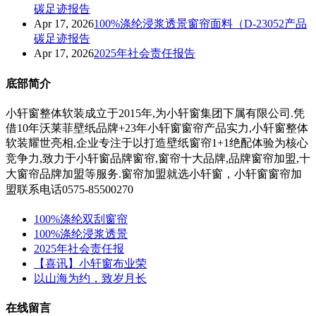
碳足迹报告
Apr 17, 2026
100%涤纶浸浆透景窗帘面料（D-23052产品
碳足迹报告
Apr 17, 2026
2025年社会责任报告
底部简介
小轩窗整体软装成立于2015年,为小轩窗集团下属有限公司.凭
借10年沃莱菲壁纸品牌+23年小轩窗窗帘产品实力,小轩窗整体
软装耀世亮相,企业专注于以打造壁纸窗帘1+1绝配体验为核心
竞争力,
致力于小轩窗
品牌窗帘,窗帘十大品牌,品牌窗帘加盟,十
大窗帘品牌加盟等服务.
窗帘加盟就选小轩窗，小轩窗窗帘加
盟联系电话0575-85500270
100%涤纶双刮窗帘
100%涤纶浸浆透景
2025年社会责任报
【喜讯】小轩窗布业荣
以山海为约，致岁月长
在线留言